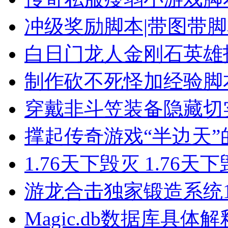
冲级奖励脚本|带图带
白日门龙人金刚石英雄
制作砍不死怪加经验脚
穿戴非斗笠装备隐藏切
撑起传奇游戏“半边天”
1.76天下毁灭 1.76天
游龙合击独家锻造系统1
Magic.db数据库具