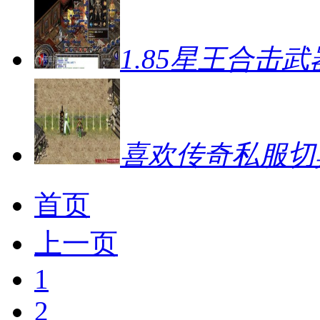
1.85星王合击
喜欢传奇私服切
首页
上一页
1
2