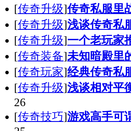
[
传奇升级
]
传奇私服里
[
传奇升级
]
浅谈传奇私
[
传奇升级
]
一个老玩家
[
传奇装备
]
未知暗殿里的
[
传奇玩家
]
经典传奇私
[
传奇升级
]
浅谈相对平
26
[
传奇技巧
]
游戏高手可