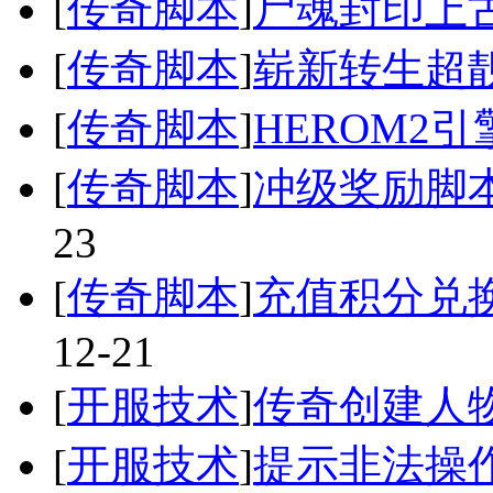
[
传奇脚本
]
尸魂封印上
[
传奇脚本
]
崭新转生超
[
传奇脚本
]
HEROM2
[
传奇脚本
]
冲级奖励脚本
23
[
传奇脚本
]
充值积分兑
12-21
[
开服技术
]
传奇创建人
[
开服技术
]
提示非法操作