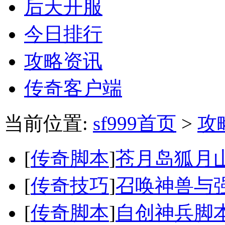
后天开服
今日排行
攻略资讯
传奇客户端
当前位置:
sf999首页
>
攻
[
传奇脚本
]
苍月岛狐月山
[
传奇技巧
]
召唤神兽与
[
传奇脚本
]
自创神兵脚