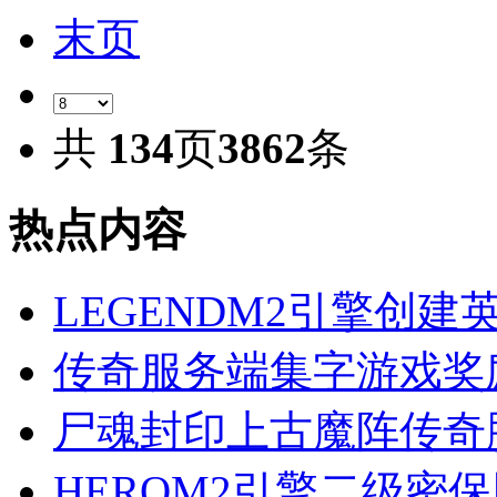
末页
共
134
页
3862
条
热点内容
LEGENDM2引擎创
传奇服务端集字游戏奖
尸魂封印上古魔阵传奇
HEROM2引擎二级密