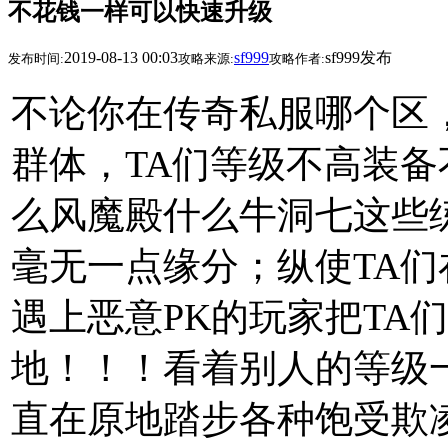
不花钱一样可以快速升级
2019-08-13 00:03
sf999
sf999发布
发布时间:
攻略来源:
攻略作者:
不论你在传奇私服哪个区
群体，TA们等级不高装
么风魔殿什么牛洞七这些
毫无一点缘分；纵使TA
遇上恶意PK的玩家把TA
地！！！看着别人的等级
直在原地踏步各种饱受欺