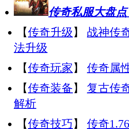
传奇私服大盘点
【
传奇升级
】
战神传奇
法升级
【
传奇玩家
】
传奇属
【
传奇装备
】
复古传
解析
【
传奇技巧
】
传奇1.