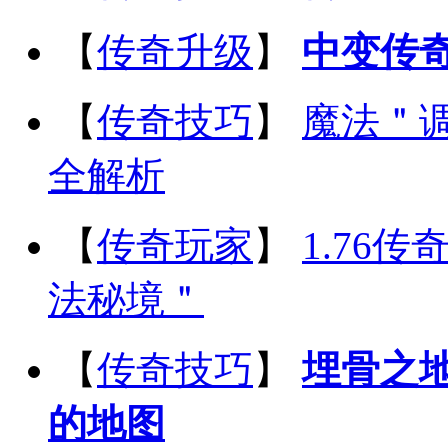
【
传奇升级
】
中变传
【
传奇技巧
】
魔法＂
全解析
【
传奇玩家
】
1.76
法秘境＂
【
传奇技巧
】
埋骨之地
的地图