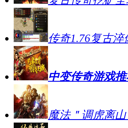
传奇1.76复古
中变传奇游戏推
魔法＂调虎离山