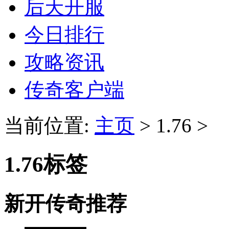
后天开服
今日排行
攻略资讯
传奇客户端
当前位置:
主页
> 1.76 >
1.76标签
新开传奇推荐