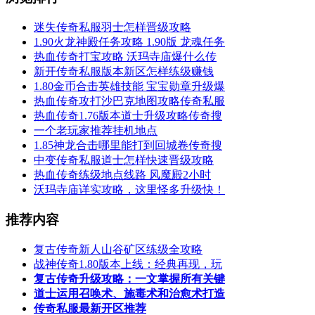
迷失传奇私服羽士怎样晋级攻略
1.90火龙神殿任务攻略 1.90版 龙魂任务
热血传奇打宝攻略 沃玛寺庙爆什么传
新开传奇私服版本新区怎样练级赚钱
1.80金币合击英雄技能 宝宝勋章升级爆
热血传奇攻打沙巴克地图攻略传奇私服
热血传奇1.76版本道士升级攻略传奇搜
一个老玩家推荐挂机地点
1.85神龙合击哪里能打到回城卷传奇搜
中变传奇私服道士怎样快速晋级攻略
热血传奇练级地点线路 风魔殿2小时
沃玛寺庙详实攻略，这里怪多升级快！
推荐内容
复古传奇新人山谷矿区练级全攻略
战神传奇1.80版本上线：经典再现，玩
复古传奇升级攻略：一文掌握所有关键
道士运用召唤术、施毒术和治愈术打造
传奇私服最新开区推荐