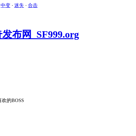
·
中变
·
迷失
·
合击
欢的BOSS