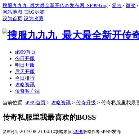
搜服九九九_最大最全新开传奇发布网_SF999.org
·
复古
·
微变
网站地图
|
TAG标签
设为首页
设为收藏
sf999首页
今日开服
明日开服
后天开服
今日排行
攻略资讯
传奇客户端
当前位置:
sf999首页
>
攻略资讯
>
传奇升级
> 传奇私服里我最喜
传奇私服里我最喜欢的BOSS
2019-08-21 04:10
sf999
sf999发布
发布时间:
攻略来源:
攻略作者: