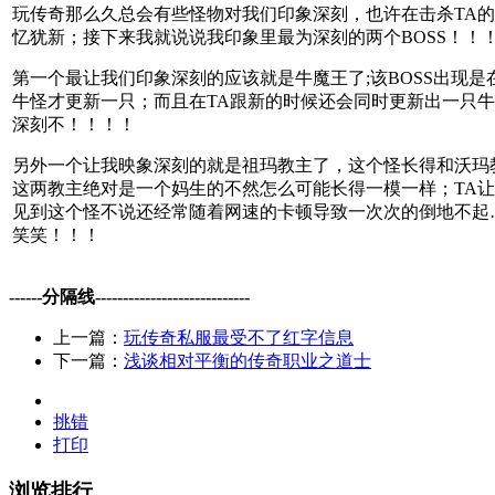
玩传奇那么久总会有些怪物对我们印象深刻，也许在击杀TA
忆犹新；接下来我就说说我印象里最为深刻的两个BOSS！！
第一个最让我们印象深刻的应该就是牛魔王了;该BOSS出现
牛怪才更新一只；而且在TA跟新的时候还会同时更新出一只
深刻不！！！！
另外一个让我映象深刻的就是祖玛教主了，这个怪长得和沃玛
这两教主绝对是一个妈生的不然怎么可能长得一模一样；TA
见到这个怪不说还经常随着网速的卡顿导致一次次的倒地不起…
笑笑！！！
------分隔线----------------------------
上一篇：
玩传奇私服最受不了红字信息
下一篇：
浅谈相对平衡的传奇职业之道士
挑错
打印
浏览排行