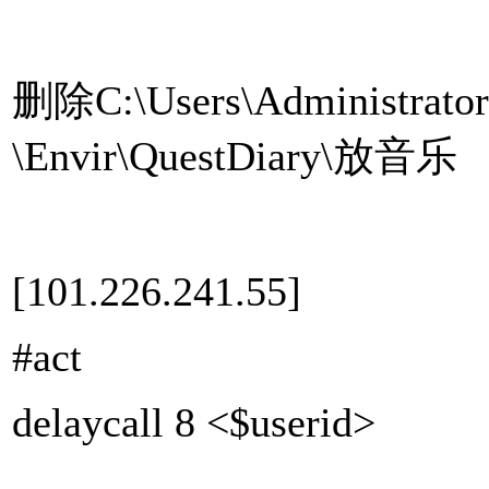
删除C:\Users\Administrat
\Envir\QuestDiary\放音乐
[101.226.241.55]
#act
delaycall 8 <$userid>