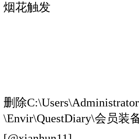
烟花触发
删除C:\Users\Administrat
\Envir\QuestDiary\
[@xianhun11]