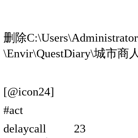
删除C:\Users\Administrat
\Envir\QuestDiary\城市
[@icon24]
#act
delay