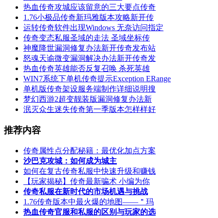
热血传奇攻城应该留意的三大要点传奇
1.76小极品传奇新玛雅版本攻略新开传
运转传奇软件出现Windows 无奈访问指定
传奇变态私服圣域的走法 圣域坐标传
神魔降世漏洞修复办法新开传奇发布站
怒魂天谕微变漏洞解决办法新开传奇发
热血传奇英雄能否反复召唤 杀死英雄
WIN7系统下单机传奇提示Exception ERange
单机版传奇架设服务端制作详细说明搜
梦幻西游2超变靓装版漏洞修复办法新
泯灭众生迷失传奇第一季版本怎样样好
推荐内容
传奇属性点分配秘籍：最优化加点方案
沙巴克攻城：如何成为城主
如何在复古传奇私服中快速升级和赚钱
【玩家揭秘】传奇最新骗术 小编为你
传奇私服在新时代的市场机遇与挑战
1.76传奇版本中最火爆的地图——＂玛
热血传奇官服和私服的区别与玩家的选