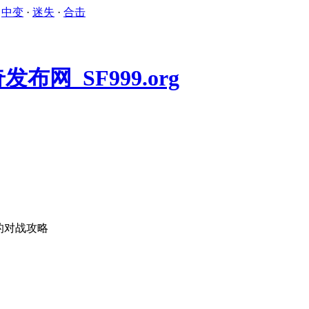
·
中变
·
迷失
·
合击
的对战攻略