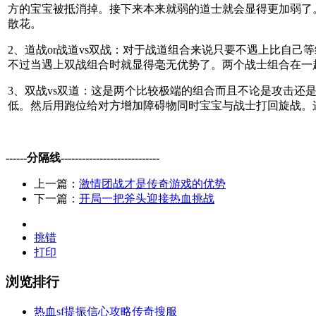
方的宝宝被抵消掉。接下来本来就弱的道士就会显得更加弱了
散花。
2、道战or战道vs双战：对于战道组合来说只要不遇上比自
不过当遇上双战组合时就显得毫无优势了。两个战士组合在一
3、双战vs双道：这是两个比较极端的组合而且不论是攻击
低。然后用跑位给对方增加障碍物同时宝宝与战士打回旋战。
------分隔线----------------------------
上一篇：
激情团战才是传奇游戏的优势
下一篇：
开局一把斧头迎接热血挑战
挑错
打印
浏览排行
热血sf提振信心攻略传奇搜服