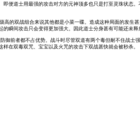
。即便道士用最强的攻击对方的元神顶多也只是打至灵珠状态。
己等级高的双战组合来说其他都是小菜一碟。造成这种局面的发生
起的瞬间攻击只会变得更加强大。因此道士分身甚有可能还未释
还是防御前者都不占优势。战斗时尽管双道有两个毒但耐不住战士
这样在双毒双咒、宝宝以及火咒的攻击下双战甚快就会被秒杀。