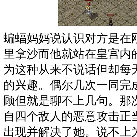
蝙蝠妈妈说认识对方是在
里拿沙而他就站在皇宫内
为这种从来不说话但却每
的兴趣。偶尔几次一同完
顾但就是聊不上几句。那
自四个敌人的恶意攻击正
出现并解决了她。说不上