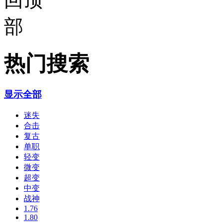
热门搜索
显示全部
迷失
合击
复古
单职
轻变
微变
超变
中变
战神
1.76
1.80