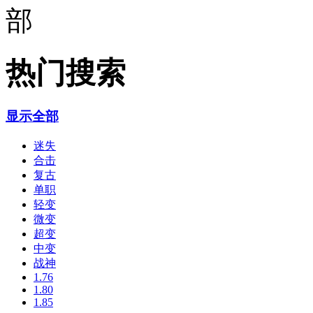
热门搜索
显示全部
迷失
合击
复古
单职
轻变
微变
超变
中变
战神
1.76
1.80
1.85