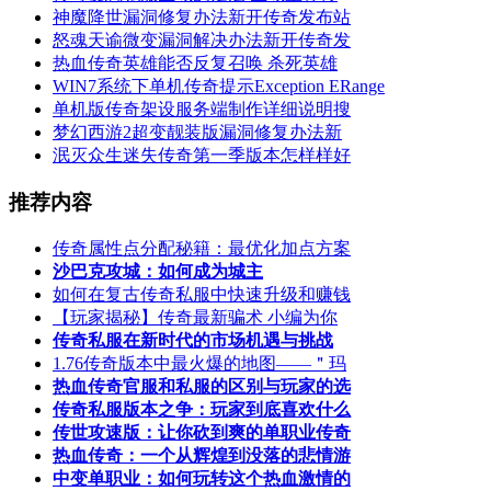
神魔降世漏洞修复办法新开传奇发布站
怒魂天谕微变漏洞解决办法新开传奇发
热血传奇英雄能否反复召唤 杀死英雄
WIN7系统下单机传奇提示Exception ERange
单机版传奇架设服务端制作详细说明搜
梦幻西游2超变靓装版漏洞修复办法新
泯灭众生迷失传奇第一季版本怎样样好
推荐内容
传奇属性点分配秘籍：最优化加点方案
沙巴克攻城：如何成为城主
如何在复古传奇私服中快速升级和赚钱
【玩家揭秘】传奇最新骗术 小编为你
传奇私服在新时代的市场机遇与挑战
1.76传奇版本中最火爆的地图——＂玛
热血传奇官服和私服的区别与玩家的选
传奇私服版本之争：玩家到底喜欢什么
传世攻速版：让你砍到爽的单职业传奇
热血传奇：一个从辉煌到没落的悲情游
中变单职业：如何玩转这个热血激情的