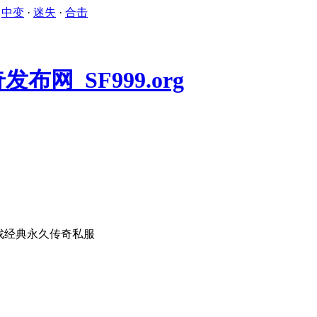
·
中变
·
迷失
·
合击
戏经典永久传奇私服