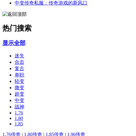
中变传奇私服：传奇游戏的新风口
热门搜索
显示全部
迷失
合击
复古
单职
轻变
微变
超变
中变
战神
1.76
1.80
1.85
1.76传奇
|
1.80传奇
|
1.85传奇
|
1.96传奇