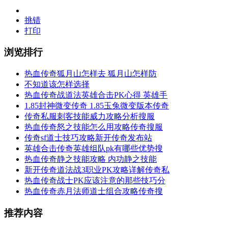
挑错
打印
浏览排行
热血传奇狐月山怎样去 狐月山怎样防
不知道该怎样选择
热血传奇战道法英雄合击PK心得 英雄手
1.85封神微变传奇 1.85玉兔微变版本传奇
传奇私服​刺客技能威力攻略分析搜服
热血传奇怒之技能怎么用攻略传奇搜服
传奇sf道士技巧攻略新开传奇发布站
英雄合击传奇英雄组队pk有哪些优势搜
热血传奇静之技能攻略 内功静之技能
新开传奇道法战3职业PK攻略详解传奇私
热血传奇战士PK应该注意的那些技巧分
热血传奇赤月法师道士组合攻略传奇搜
推荐内容