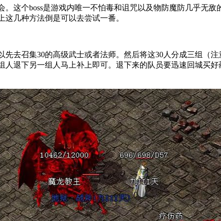
。这个boss是游戏内唯一不怕毒和诅咒以及物防魔防几乎无
上这几种方法倒是可以去尝试一番。
以先去召集30的高级武士或者法师。然后将这30人分成三组（
组人退下另一组人马上补上即可。退下来的队员要迅速回城买好