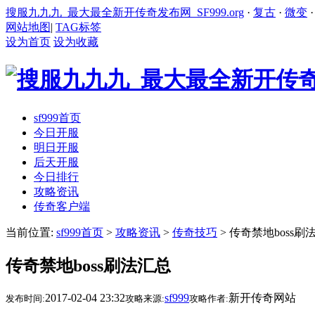
搜服九九九_最大最全新开传奇发布网_SF999.org
·
复古
·
微变
网站地图
|
TAG标签
设为首页
设为收藏
sf999首页
今日开服
明日开服
后天开服
今日排行
攻略资讯
传奇客户端
当前位置:
sf999首页
>
攻略资讯
>
传奇技巧
> 传奇禁地boss刷
传奇禁地boss刷法汇总
2017-02-04 23:32
sf999
新开传奇网站
发布时间:
攻略来源:
攻略作者: