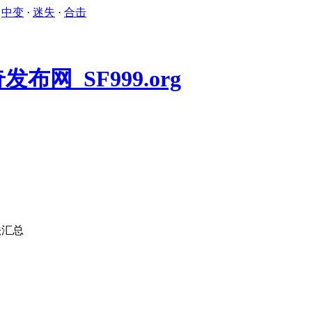
·
中变
·
迷失
·
合击
法汇总