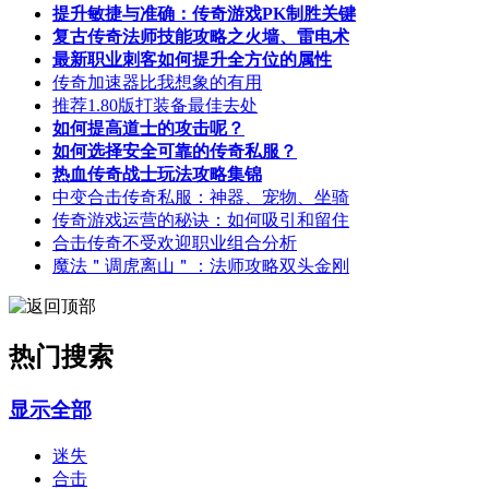
提升敏捷与准确：传奇游戏PK制胜关键
复古传奇法师技能攻略之火墙、雷电术
最新职业刺客如何提升全方位的属性
传奇加速器比我想象的有用
推荐1.80版打装备最佳去处
如何提高道士的攻击呢？
如何选择安全可靠的传奇私服？
热血传奇战士玩法攻略集锦
中变合击传奇私服：神器、宠物、坐骑
传奇游戏运营的秘诀：如何吸引和留住
合击传奇不受欢迎职业组合分析
魔法＂调虎离山＂：法师攻略双头金刚
热门搜索
显示全部
迷失
合击