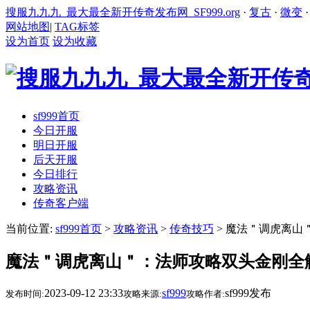
搜服九九九_最大最全新开传奇发布网_SF999.org
·
复古
·
微变
网站地图
|
TAG标签
设为首页
设为收藏
sf999首页
今日开服
明日开服
后天开服
今日排行
攻略资讯
传奇客户端
当前位置:
sf999首页
>
攻略资讯
>
传奇技巧
> 魔法＂调虎离山
魔法＂调虎离山＂：法师攻略双头金刚全
2023-09-12 23:33
sf999
sf999发布
发布时间:
攻略来源:
攻略作者: