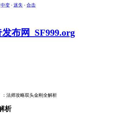
·
中变
·
迷失
·
合击
＂：法师攻略双头金刚全解析
解析