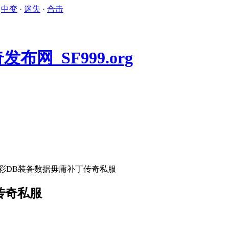
·
中变
·
迷失
·
合击
光彩DB装备数据毋庸补丁传奇私服
传奇私服