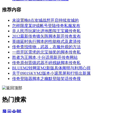
推荐内容
未设置晚8点攻城战想开启持续攻城的
怎样限度某IP或帐号登陆传奇私服发布
非人民币玩家比进地图闯王宝藏传奇私
2012最新传奇锋矢阵脚本新开传奇发布
英雄延时执行脚本的性能格式及肃清传
传奇查找怪物，武器，衣服外观的方法
一些开区需求的元宝抽奖的脚本传奇私
胜者为王脚本,十分适用新开传奇网站
传奇原创晋级武器不碎残缺脚本传奇私
BLUEM2转网蓝M2新版具体阐明与利用心得
关于0901SKYM2版本小退黑屏和打怪出新属
传奇登陆器脚本之幽默登陆笑话传奇搜
热门搜索
显示全部