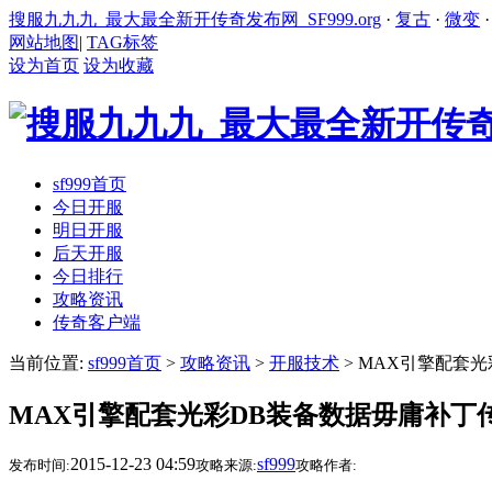
搜服九九九_最大最全新开传奇发布网_SF999.org
·
复古
·
微变
网站地图
|
TAG标签
设为首页
设为收藏
sf999首页
今日开服
明日开服
后天开服
今日排行
攻略资讯
传奇客户端
当前位置:
sf999首页
>
攻略资讯
>
开服技术
> MAX引擎配套
MAX引擎配套光彩DB装备数据毋庸补丁
2015-12-23 04:59
sf999
发布时间:
攻略来源:
攻略作者: