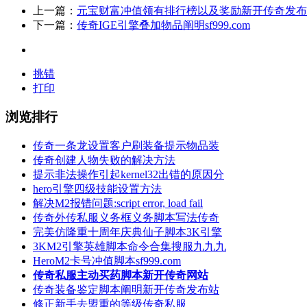
上一篇：
元宝财富冲值领有排行榜以及奖励新开传奇发布
下一篇：
传奇IGE引擎叠加物品阐明sf999.com
挑错
打印
浏览排行
传奇一条龙设置客户刷装备提示物品装
传奇创建人物失败的解决方法
提示非法操作引起kernel32出错的原因分
hero引擎四级技能设置方法
解决M2报错问题:script error, load fail
传奇外传私服义务框义务脚本写法传奇
完美仿隆重十周年庆典仙子脚本3K引擎
3KM2引擎英雄脚本命令合集搜服九九九
HeroM2卡号冲值脚本sf999.com
传奇私服主动买药脚本新开传奇网站
传奇装备鉴定脚本阐明新开传奇发布站
修正新手去盟重的等级传奇私服