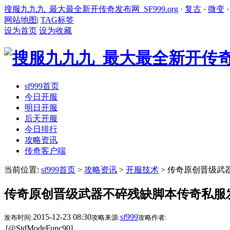
搜服九九九_最大最全新开传奇发布网_SF999.org
·
复古
·
微变
网站地图
|
TAG标签
设为首页
设为收藏
sf999首页
今日开服
明日开服
后天开服
今日排行
攻略资讯
传奇客户端
当前位置:
sf999首页
>
攻略资讯
>
开服技术
> 传奇原创晋级武
传奇原创晋级武器不碎残缺脚本传奇私服
2015-12-23 08:30
sf999
发布时间:
攻略来源:
攻略作者:
[@StdModeFunc90]