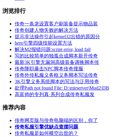
浏览排行
传奇一条龙设置客户刷装备提示物品装
传奇创建人物失败的解决方法
提示非法操作引起kernel32出错的原因分
hero引擎四级技能设置方法
解决M2报错问题:script error, load fail
写的比较简单的独孤合成脚本新开传奇
最新3K引擎无漏洞高级装备调换脚本传
传奇降职暴击NPC脚本传奇搜服
传奇外传私服义务框义务脚本写法传奇
3K引擎义务系统脚本的写法与泛用传奇
处理Path not found File: D:\mirserver\Mud2\DB
高富帅的专列真·系列合成传奇私服发
推荐内容
传奇网页版与传奇电脑端的区别，你了
传奇私服引擎优缺点查摆问题
传奇私服是如何横空出世的？