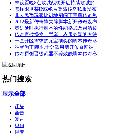
未设置晚8点攻城战想开启持续攻城的
怎样限度某IP或帐号登陆传奇私服发布
非人民币玩家比进地图闯王宝藏传奇私
2012最新传奇锋矢阵脚本新开传奇发布
英雄延时执行脚本的性能格式及肃清传
传奇查找怪物，武器，衣服外观的方法
一些开区需求的元宝抽奖的脚本传奇私
胜者为王脚本,十分适用新开传奇网站
传奇原创晋级武器不碎残缺脚本传奇私
热门搜索
显示全部
迷失
合击
复古
单职
轻变