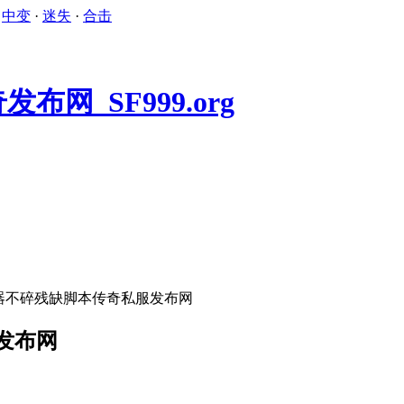
·
中变
·
迷失
·
合击
器不碎残缺脚本传奇私服发布网
发布网