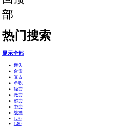
热门搜索
显示全部
迷失
合击
复古
单职
轻变
微变
超变
中变
战神
1.76
1.80