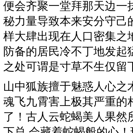
便会齐聚一堂拜那天边一
秘力量导致本来安分守己
样大肆出现在人口密集之
防备的居民冷不丁地发起
之处可谓是寸草不生仅留
山中狐族擅于魅惑人心之
魂飞九霄害上极其严重的
了！古人云蛇蝎美人果然
下总 会藏着蛇蝎般的心