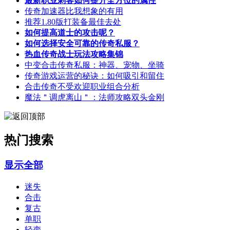
最新职业刺客如何提升全方位的属性
传奇加速器比我想象的有用
推荐1.80版打装备最佳去处
如何提高道士的攻击呢？
如何选择安全可靠的传奇私服？
热血传奇战士玩法攻略集锦
中变合击传奇私服：神器、宠物、坐骑
传奇游戏运营的秘诀：如何吸引和留住
合击传奇不受欢迎职业组合分析
魔法＂调虎离山＂：法师攻略双头金刚
热门搜索
显示全部
迷失
合击
复古
单职
轻变