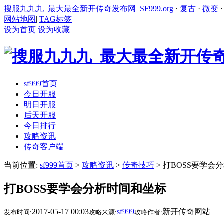
搜服九九九_最大最全新开传奇发布网_SF999.org
·
复古
·
微变
网站地图
|
TAG标签
设为首页
设为收藏
sf999首页
今日开服
明日开服
后天开服
今日排行
攻略资讯
传奇客户端
当前位置:
sf999首页
>
攻略资讯
>
传奇技巧
> 打BOSS要学会
打BOSS要学会分析时间和坐标
2017-05-17 00:03
sf999
新开传奇网站
发布时间:
攻略来源:
攻略作者: