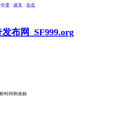
·
中变
·
迷失
·
合击
分析时间和坐标