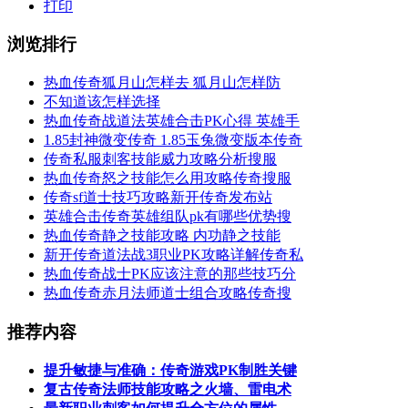
打印
浏览排行
热血传奇狐月山怎样去 狐月山怎样防
不知道该怎样选择
热血传奇战道法英雄合击PK心得 英雄手
1.85封神微变传奇 1.85玉兔微变版本传奇
传奇私服​刺客技能威力攻略分析搜服
热血传奇怒之技能怎么用攻略传奇搜服
传奇sf道士技巧攻略新开传奇发布站
英雄合击传奇英雄组队pk有哪些优势搜
热血传奇静之技能攻略 内功静之技能
新开传奇道法战3职业PK攻略详解传奇私
热血传奇战士PK应该注意的那些技巧分
热血传奇赤月法师道士组合攻略传奇搜
推荐内容
提升敏捷与准确：传奇游戏PK制胜关键
复古传奇法师技能攻略之火墙、雷电术