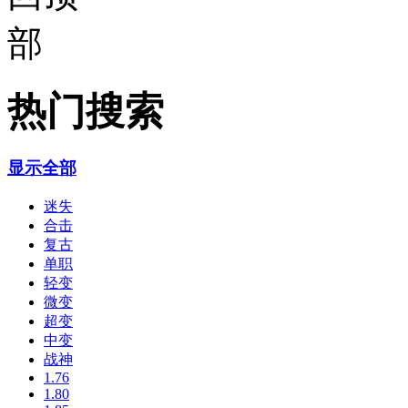
热门搜索
显示全部
迷失
合击
复古
单职
轻变
微变
超变
中变
战神
1.76
1.80