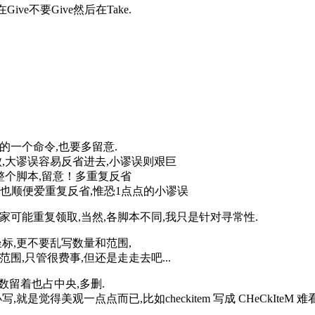
e不要Give然后在Take.
的一个命令,也要多留意.
,大谬误容易反省进去,小谬误则艰巨
响到整个脚本,留意！多重复反省
本也顺便爱重复反省,惟恐1点点的小谬误
玩家可能重复领取,当然,各脚本不同,我只是针对寻常性.
坐标,更不要乱写数量和范围,
,只管很费事,但还是走走去吧...
数留着也占中央,多删.
得美观一点点而已,比如checkitem 写成 CHeCkIteM 难