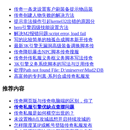
传奇一条龙设置客户刷装备提示物品装
传奇创建人物失败的解决方法
提示非法操作引起kernel32出错的原因分
hero引擎四级技能设置方法
解决M2报错问题:script error, load fail
写的比较简单的独孤合成脚本新开传奇
最新3K引擎无漏洞高级装备调换脚本传
传奇降职暴击NPC脚本传奇搜服
传奇外传私服义务框义务脚本写法传奇
3K引擎义务系统脚本的写法与泛用传奇
处理Path not found File: D:\mirserver\Mud2\DB
高富帅的专列真·系列合成传奇私服发
推荐内容
传奇网页版与传奇电脑端的区别，你了
传奇私服引擎优缺点查摆问题
传奇私服是如何横空出世的？
未设置晚8点攻城战想开启持续攻城的
怎样限度某IP或帐号登陆传奇私服发布