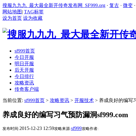
搜服九九九_最大最全新开传奇发布网_SF999.org
·
复古
·
微变
网站地图
|
TAG标签
设为首页
设为收藏
sf999首页
今日开服
明日开服
后天开服
今日排行
攻略资讯
传奇客户端
当前位置:
sf999首页
>
攻略资讯
>
开服技术
> 养成良好的编写习气
养成良好的编写习气预防漏洞sf999.com
2015-12-23 12:59
sf999
发布时间:
攻略来源:
攻略作者: