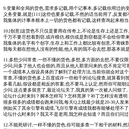
9.变量和全局的货色,需求多记载,用个记事本,多记载你用过的
义务变量,就是[111]这些也要多记载,不然的话当前用了,反复
我集体的计事本根本上一切的货色都有记载,这样查询起来相
10.[创意]这货色不只仅是要用在传奇上,不论是生存上还是工作
千万不要尽想着剽窃,或许模仿,模仿或是剽窃都是不会给你带来
我集体的名字有个创字,生存上和工作上都比较有创意,不青睐剽
我每天都在想他人没有的性能,他人有的我不会去想,那基本就
11.多想少问常查.一些不懂的货色,多想,多方面的去想,不要仅
少问,问多了他人也会烦的,而且从他人那里问来的,也不肯定可
一个成绩本人假设具体的了解到了处理方法,当前你就会对这个
常查,不懂的货色多上百度或许一些相干的论坛搜查,就算看到答
多看几贴,假设都是相反的答案,也不要马上认定,然而你可能朝这
少问,这点要多留意了,最近论坛关了,我真的第一次被人问烦了,
论坛什么时来到？脚本怎样写？怎样黑屏？补丁怎样没有透明？
很多很多的成绩都会跑来问我,每天Q上线最少就是20-30人发来
例如买了其余引擎有成绩,飞尔引擎有成绩我都有能够处理不了
论坛什么时来到？我又不是老周,我怎样会知道？而且你们问过
12.不能死研讨,一样不懂的货色,你可能多查一下相干的材料,