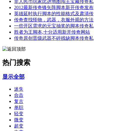
非人民币玩家比进地图闯王宝藏传奇私
2012最新传奇锋矢阵脚本新开传奇发布
英雄延时执行脚本的性能格式及肃清传
传奇查找怪物，武器，衣服外观的方法
一些开区需求的元宝抽奖的脚本传奇私
胜者为王脚本,十分适用新开传奇网站
传奇原创晋级武器不碎残缺脚本传奇私
热门搜索
显示全部
迷失
合击
复古
单职
轻变
微变
超变