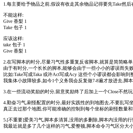
1.每主要给予物品之前,假设有收走其余物品记得要先Take然后在Giv
不能这样:
Give 香梨 1
Take 包子 1
应该这样:
take 包子 1
Give 香梨 1
2.在写脚本的时分,尽量习气性多重复反省脚本,就算是简简略单
由于有时分,一个长长的脚本,能够会由于一些小小的谬误而失败
比如:Take写成Taka 或许Act写成Acy 这些个小谬误都会影
我集体小故障较多,如今1个义务我会反复做7-8遍才放进去,脚
3.在一些流动奖励的时分,留意奖励终了后加上一个Close不然
4.勤奋习气,刷怪配置的时分,最好实践性的到地图去,不要乱写
真正去过那个地图,你可能准确的控制到每个坐标的刷怪数量和范围
5.[不重要]爱美习气,脚本多清算,没用的多删除,脚本内没用的行
我最近就是多了几个这样的习气,爱整顿,脚本命令习气区分大小写,就是觉