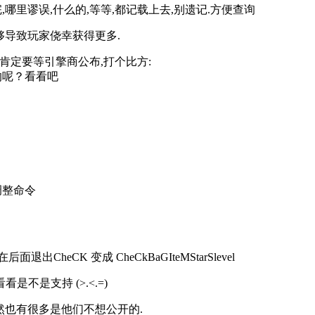
,哪里谬误,什么的,等等,都记载上去,别遗记.方便查询
能够导致玩家侥幸获得更多.
肯定要等引擎商公布,打个比方:
的呢？看看吧
调整命令
面退出CheCK 变成 CheCkBaGIteMStarSlevel
看看是不是支持 (>.<.=)
然也有很多是他们不想公开的.