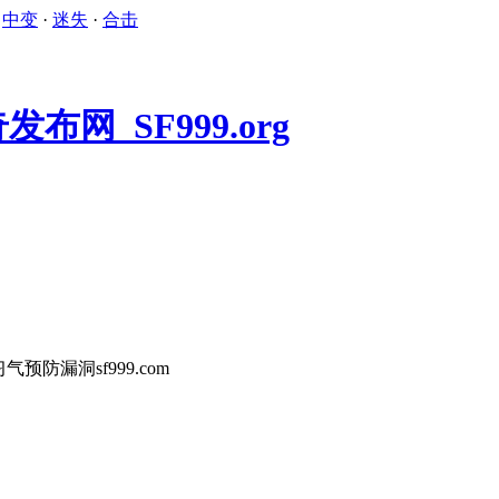
·
中变
·
迷失
·
合击
预防漏洞sf999.com