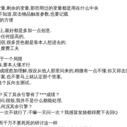
变量,剩余的变量,那些用过的变量都是用在什么中央
都不知道,双击物品触发参数,也要记载
当的方便
上,最好都是多加一点创意.
任何提高的,
窃,很多货色都是靠本人想进去的.
是糜费工夫
限于一个局限
靠,要本人懂才行
成绩愈加理解,假设从他人那里问来的,稍微有一点不懂,你又得去
案,也不要马上就认定那个答案,
个反向去测试..
买了其余引擎有了***成绩？
问,很烦,我并不是什么都能处理,
,何况其余引擎？
一次不就行了,干嘛一天问一次？我感冒发烧都得爬下去回Q
然而千万不要死死的研讨这一样