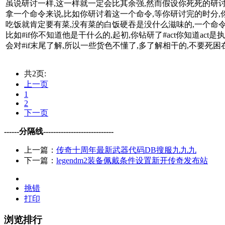
虽说研讨一样,这一样就一定会比其余强,然而假设你死死的研
拿一个命令来说,比如你研讨着这一个命令,等你研讨完的时分
吃饭就肯定要有菜,没有菜的白饭硬吞是没什么滋味的,一个命
比如#if你不知道他是干什么的,起初,你钻研了#act你知道ac
会对#if末尾了解,所以一些货色不懂了,多了解相干的,不要死
共2页:
上一页
1
2
下一页
------分隔线----------------------------
上一篇：
传奇十周年最新武器代码DB搜服九九九
下一篇：
legendm2装备佩戴条件设置新开传奇发布站
挑错
打印
浏览排行