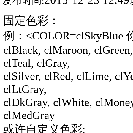
发布时间:
固定色彩：
例：<COLOR=clSkyBlue
clBlack, clMaroon, clGreen,
clTeal, clGray,
clSilver, clRed, clLime, clY
clLtGray,
clDkGray, clWhite, clMone
clMedGray
或许自定义色彩: