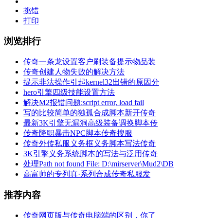
挑错
打印
浏览排行
传奇一条龙设置客户刷装备提示物品装
传奇创建人物失败的解决方法
提示非法操作引起kernel32出错的原因分
hero引擎四级技能设置方法
解决M2报错问题:script error, load fail
写的比较简单的独孤合成脚本新开传奇
最新3K引擎无漏洞高级装备调换脚本传
传奇降职暴击NPC脚本传奇搜服
传奇外传私服义务框义务脚本写法传奇
3K引擎义务系统脚本的写法与泛用传奇
处理Path not found File: D:\mirserver\Mud2\DB
高富帅的专列真·系列合成传奇私服发
推荐内容
传奇网页版与传奇电脑端的区别，你了