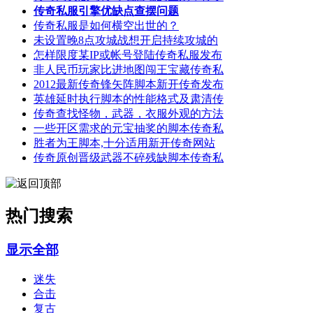
传奇私服引擎优缺点查摆问题
传奇私服是如何横空出世的？
未设置晚8点攻城战想开启持续攻城的
怎样限度某IP或帐号登陆传奇私服发布
非人民币玩家比进地图闯王宝藏传奇私
2012最新传奇锋矢阵脚本新开传奇发布
英雄延时执行脚本的性能格式及肃清传
传奇查找怪物，武器，衣服外观的方法
一些开区需求的元宝抽奖的脚本传奇私
胜者为王脚本,十分适用新开传奇网站
传奇原创晋级武器不碎残缺脚本传奇私
热门搜索
显示全部
迷失
合击
复古