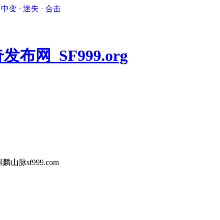
·
中变
·
迷失
·
合击
山脉sf999.com