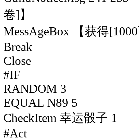
卷]】
MessAgeBox 【获得[10
Break
Close
#IF
RANDOM 3
EQUAL N89 5
CheckItem 幸运骰子 1
#Act