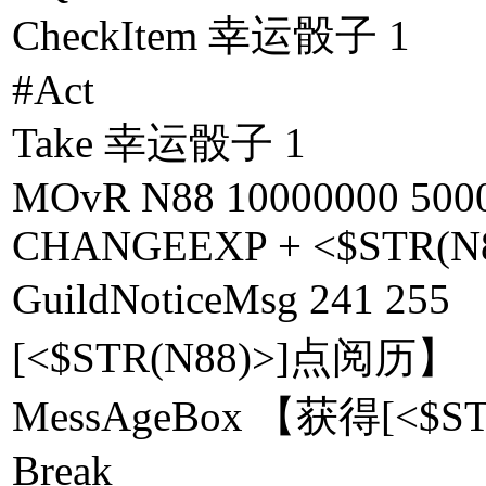
CheckItem 幸运骰子 1
#Act
Take 幸运骰子 1
MOvR N88 10000000 500
CHANGEEXP + <$STR(N
GuildNoticeMsg 24
[<$STR(N88)>]点阅历】
MessAgeBox 【获得[<$S
Break