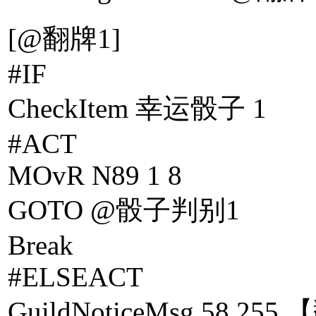
[@翻牌1]
#IF
CheckItem 幸运骰子 1
#ACT
MOvR N89 1 8
GOTO @骰子判别1
Break
#ELSEACT
GuildNoticeMsg 58