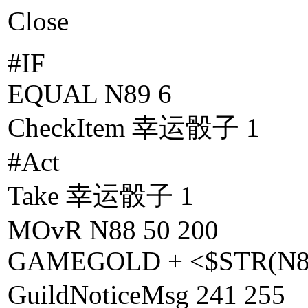
Close
#IF
EQUAL N89 6
CheckItem 幸运骰子 1
#Act
Take 幸运骰子 1
MOvR N88 50 200
GAMEGOLD + <$STR(N8
GuildNoticeMsg 24