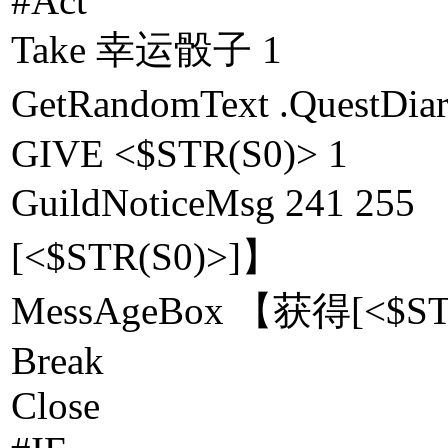
#Act
Take 幸运骰子 1
GetRandomText .Ques
GIVE <$STR(S0)> 1
GuildNoticeMsg 24
[<$STR(S0)>]】
MessAgeBox 【获得[<$ST
Break
Close