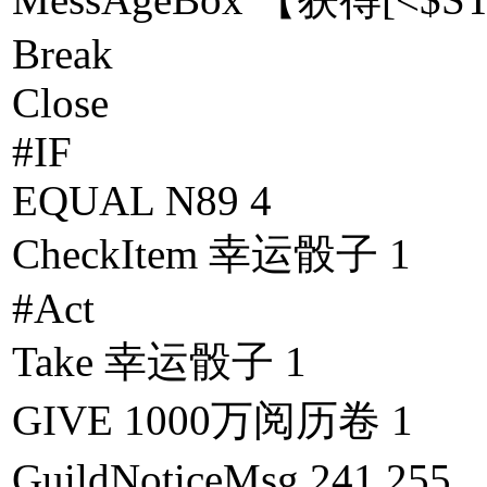
Break
Close
#IF
EQUAL N89 4
CheckItem 幸运骰子 1
#Act
Take 幸运骰子 1
GIVE 1000万阅历卷 1
GuildNoticeMsg 24