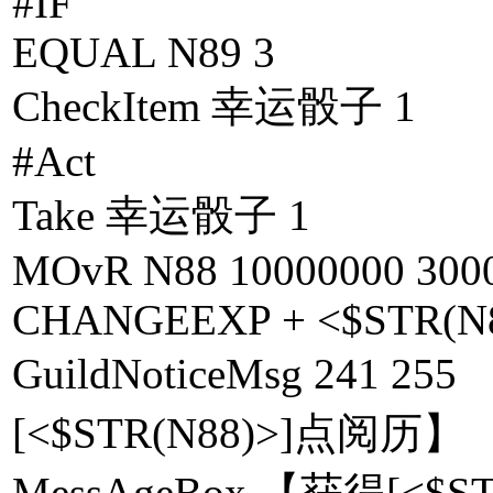
#IF
EQUAL N89 3
CheckItem 幸运骰子 1
#Act
Take 幸运骰子 1
MOvR N88 10000000 300
CHANGEEXP + <$STR(N
GuildNoticeMsg 24
[<$STR(N88)>]点阅历】
MessAgeBox 【获得[<$S