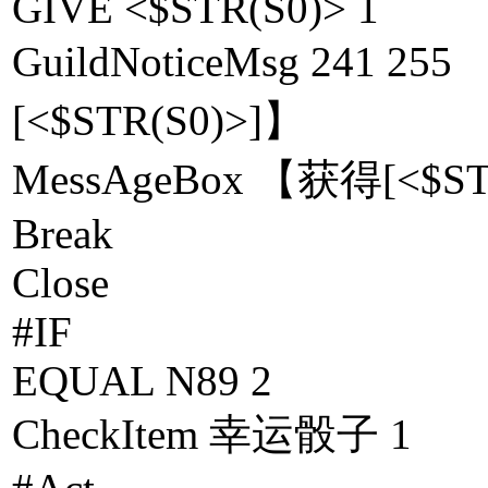
GIVE <$STR(S0)> 1
GuildNoticeMsg 24
[<$STR(S0)>]】
MessAgeBox 【获得[<$ST
Break
Close
#IF
EQUAL N89 2
CheckItem 幸运骰子 1