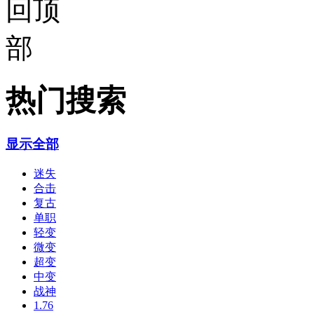
热门搜索
显示全部
迷失
合击
复古
单职
轻变
微变
超变
中变
战神
1.76