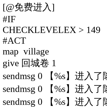
[@免费进入]
#IF
CHECKLEVELEX > 149
#ACT
map village
give 回城卷 1
sendmsg 0 【%s】进
sendmsg 0 【%s】进
sendmsg 0 【%s】进