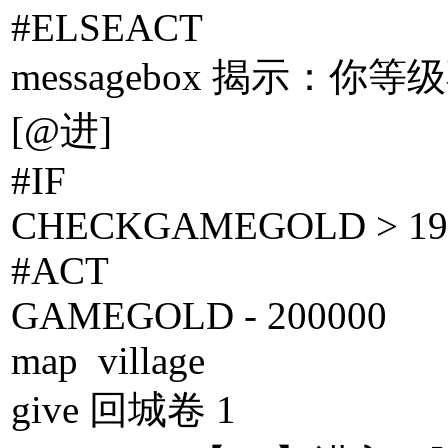
#ELSEACT
messagebox 揭示：你等
[@进]
#IF
CHECKGAMEGOLD > 19
#ACT
GAMEGOLD - 200000
map village
give 回城卷 1