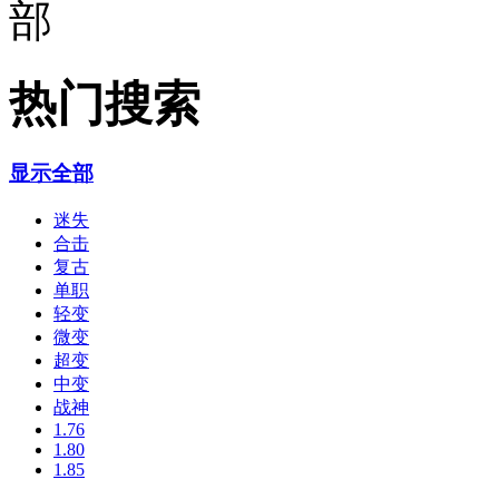
热门搜索
显示全部
迷失
合击
复古
单职
轻变
微变
超变
中变
战神
1.76
1.80
1.85