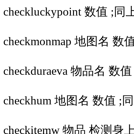
checkluckypoint 
checkmonmap 地图名
checkduraeva 物品
checkhum 地图名 数
checkitemw 物品 检