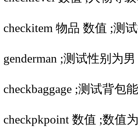
checkitem 物品 数值 
genderman ;测试性
checkbaggage ;测
checkpkpoint 数值 