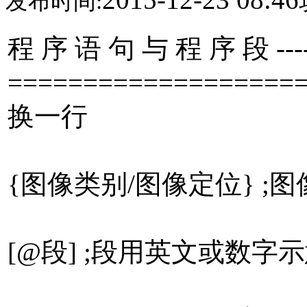
发布时间:
程 序 语 句 与 程 序 段 --------
====================
换一行
{图像类别/图像定位} 
[@段] ;段用英文或数字