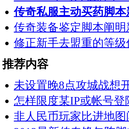
传奇私服主动买药脚本
传奇装备鉴定脚本阐明
修正新手去盟重的等级
推荐内容
未设置晚8点攻城战想
怎样限度某IP或帐号
非人民币玩家比进地图