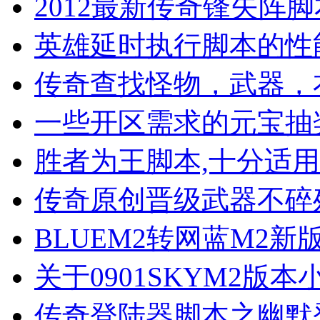
2012最新传奇锋矢阵
英雄延时执行脚本的性
传奇查找怪物，武器，
一些开区需求的元宝抽
胜者为王脚本,十分适
传奇原创晋级武器不碎
BLUEM2转网蓝M2
关于0901SKYM2版
传奇登陆器脚本之幽默