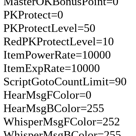
MasterOKBonusPoint=0
PKProtect=0
PKProtectLevel=50
RedPKProtectLevel=10
ItemPowerRate=10000
ItemExpRate=10000
ScriptGotoCountLimit=90
HearMsgFColor=0
HearMsgBColor=255
WhisperMsgFColor=252
WhisperMsgBColor=255