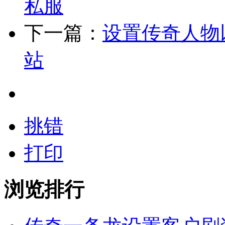
私服
下一篇：
设置传奇人物
站
挑错
打印
浏览排行