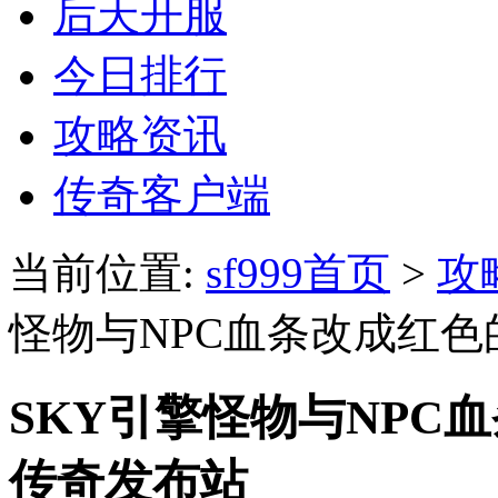
后天开服
今日排行
攻略资讯
传奇客户端
当前位置:
sf999首页
>
攻
怪物与NPC血条改成红
SKY引擎怪物与NPC
传奇发布站