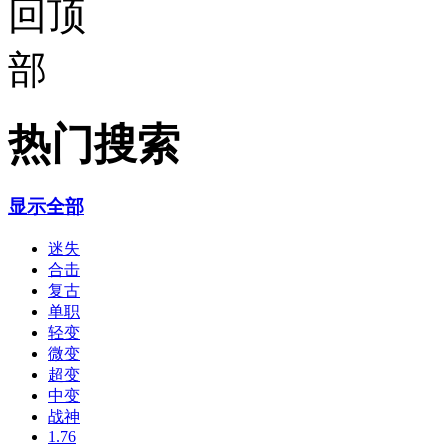
热门搜索
显示全部
迷失
合击
复古
单职
轻变
微变
超变
中变
战神
1.76