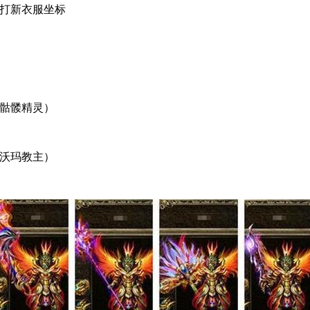
 打新衣服坐标
之骷髅精灵）
之沃玛教主）