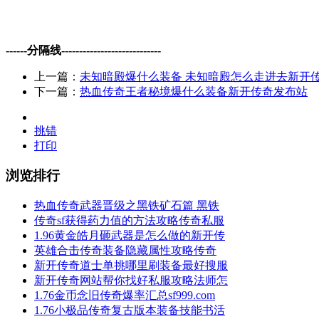
------分隔线----------------------------
上一篇：
未知暗殿爆什么装备 未知暗殿怎么走进去新开
下一篇：
热血传奇王者秘境爆什么装备新开传奇发布站
挑错
打印
浏览排行
热血传奇武器晋级之黑铁矿石篇 黑铁
传奇sf获得药力值的方法攻略传奇私服
1.96黄金皓月砸武器是怎么做的新开传
英雄合击​传奇装备隐藏属性攻略传奇
新开传奇道士单挑哪里刷装备最好搜服
新开传奇网站帮你找好私服攻略法师怎
1.76金币念旧传奇爆率汇总sf999.com
1.76小极品传奇复古版本装备技能书活