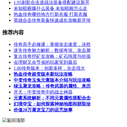
1.95刺影合击道战法装备搭配建议新开
未知暗殿爆什么装备 未知暗殿怎么走
热血传奇哪些地方打新衣服 打新衣服
英雄合击传奇装备快速成长攻略新开传
推荐内容
传奇高手必修课：掌握攻击速度，决胜
迷失传奇魅力解析：数据夸张、攻击犀
复古传奇挖矿全攻略：矿石纯度与价值
会理财又会节省的玩家笑到最后
1.80传奇版本：创新多样，合击强大
热血传奇超变版本新玩法攻略
中变传奇玉兔元素版本介绍与玩法攻略
绿玉屠龙攻略：传奇武器的属性、来历
开天：中变传奇中的战士神器
元素系统解析：不同元素属性搭配合击
幻境夺宝：如何探索神秘地图和获取珍
价值20万屠龙宝刀的诅咒故事