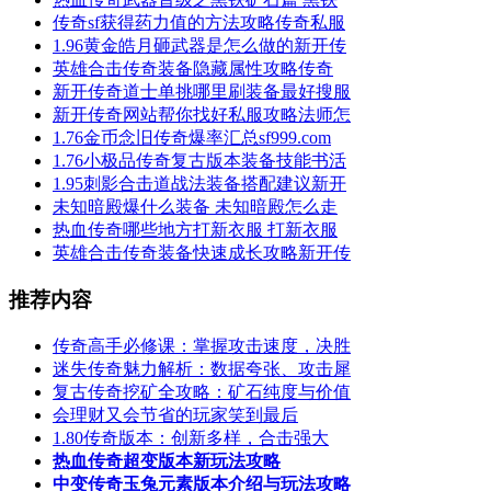
传奇sf获得药力值的方法攻略传奇私服
1.96黄金皓月砸武器是怎么做的新开传
英雄合击​传奇装备隐藏属性攻略传奇
新开传奇道士单挑哪里刷装备最好搜服
新开传奇网站帮你找好私服攻略法师怎
1.76金币念旧传奇爆率汇总sf999.com
1.76小极品传奇复古版本装备技能书活
1.95刺影合击道战法装备搭配建议新开
未知暗殿爆什么装备 未知暗殿怎么走
热血传奇哪些地方打新衣服 打新衣服
英雄合击传奇装备快速成长攻略新开传
推荐内容
传奇高手必修课：掌握攻击速度，决胜
迷失传奇魅力解析：数据夸张、攻击犀
复古传奇挖矿全攻略：矿石纯度与价值
会理财又会节省的玩家笑到最后
1.80传奇版本：创新多样，合击强大
热血传奇超变版本新玩法攻略
中变传奇玉兔元素版本介绍与玩法攻略