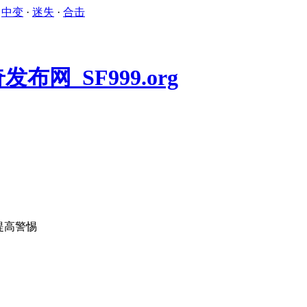
·
中变
·
迷失
·
合击
提高警惕