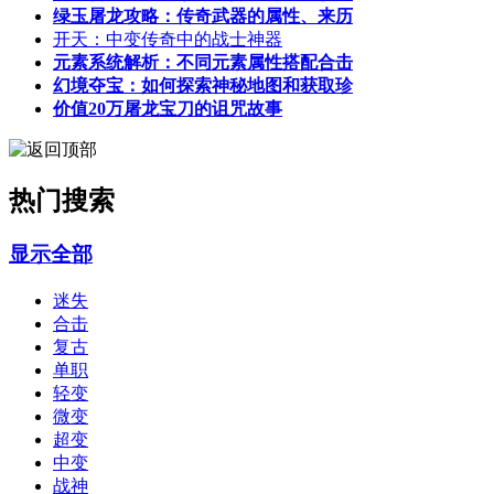
绿玉屠龙攻略：传奇武器的属性、来历
开天：中变传奇中的战士神器
元素系统解析：不同元素属性搭配合击
幻境夺宝：如何探索神秘地图和获取珍
价值20万屠龙宝刀的诅咒故事
热门搜索
显示全部
迷失
合击
复古
单职
轻变
微变
超变
中变
战神