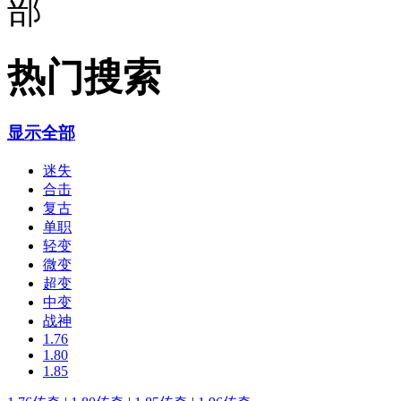
热门搜索
显示全部
迷失
合击
复古
单职
轻变
微变
超变
中变
战神
1.76
1.80
1.85