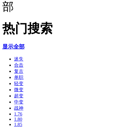
热门搜索
显示全部
迷失
合击
复古
单职
轻变
微变
超变
中变
战神
1.76
1.80
1.85