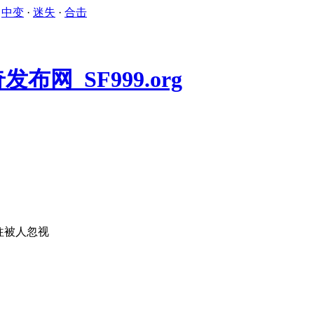
·
中变
·
迷失
·
合击
往被人忽视