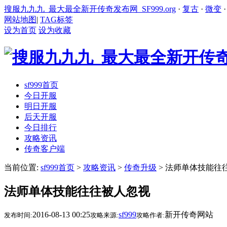
搜服九九九_最大最全新开传奇发布网_SF999.org
·
复古
·
微变
网站地图
|
TAG标签
设为首页
设为收藏
sf999首页
今日开服
明日开服
后天开服
今日排行
攻略资讯
传奇客户端
当前位置:
sf999首页
>
攻略资讯
>
传奇升级
> 法师单体技能往
法师单体技能往往被人忽视
2016-08-13 00:25
sf999
新开传奇网站
发布时间:
攻略来源:
攻略作者: