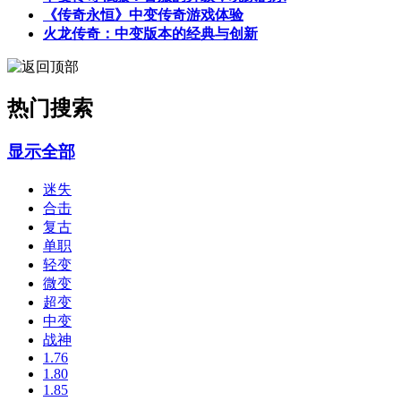
《传奇永恒》中变传奇游戏体验
火龙传奇：中变版本的经典与创新
热门搜索
显示全部
迷失
合击
复古
单职
轻变
微变
超变
中变
战神
1.76
1.80
1.85