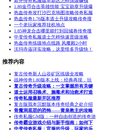
新开传奇私服版本新区怎样练级赚钱
1.80金币合击英雄技能 宝宝勋章升级爆
热血传奇攻打沙巴克地图攻略传奇私服
热血传奇1.76版本道士升级攻略传奇搜
一个老玩家推荐挂机地点
1.85神龙合击哪里能打到回城卷传奇搜
中变传奇私服道士怎样快速晋级攻略
热血传奇练级地点线路 风魔殿2小时
沃玛寺庙详实攻略，这里怪多升级快！
推荐内容
复古传奇新人山谷矿区练级全攻略
战神传奇1.80版本上线：经典再现，玩
复古传奇升级攻略：一文掌握所有关键
道士运用召唤术、施毒术和治愈术打造
传奇私服最新开区推荐
复古版我本沉默版本传奇经典之处介绍
骨魔洞底层的恐怖——黄泉教主的攻略
传奇私服GM版：一种自由创造的传奇游
传奇霸业游戏介绍与新手指南：如何下
中变传奇私服：官服的升级，玩家的乐