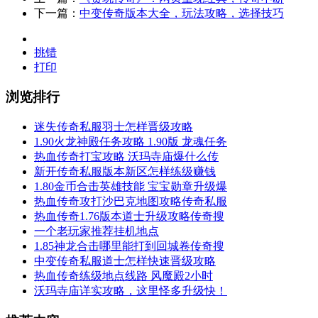
下一篇：
中变传奇版本大全，玩法攻略，选择技巧
挑错
打印
浏览排行
迷失传奇私服羽士怎样晋级攻略
1.90火龙神殿任务攻略 1.90版 龙魂任务
热血传奇打宝攻略 沃玛寺庙爆什么传
新开传奇私服版本新区怎样练级赚钱
1.80金币合击英雄技能 宝宝勋章升级爆
热血传奇攻打沙巴克地图攻略传奇私服
热血传奇1.76版本道士升级攻略传奇搜
一个老玩家推荐挂机地点
1.85神龙合击哪里能打到回城卷传奇搜
中变传奇私服道士怎样快速晋级攻略
热血传奇练级地点线路 风魔殿2小时
沃玛寺庙详实攻略，这里怪多升级快！