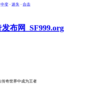
·
中变
·
迷失
·
合击
在传奇世界中成为王者