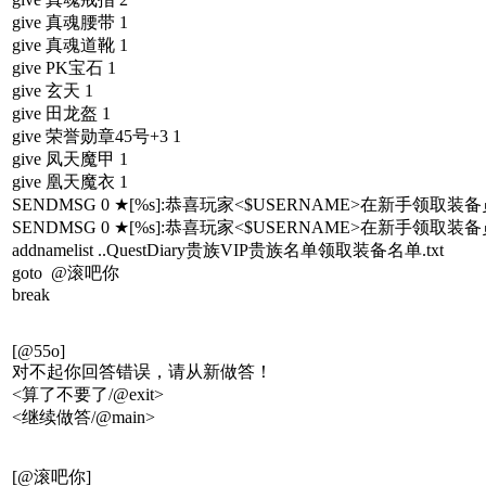
give 真魂腰带 1
give 真魂道靴 1
give PK宝石 1
give 玄天 1
give 田龙盔 1
give 荣誉勋章45号+3 1
give 凤天魔甲 1
give 凰天魔衣 1
SENDMSG 0 ★[%s]:恭喜玩家<$USERNAME>在新手领
SENDMSG 0 ★[%s]:恭喜玩家<$USERNAME>在新手领
addnamelist ..QuestDiary贵族VIP贵族名单领取装备名单.txt
goto @滚吧你
break
[@55o]
对不起你回答错误，请从新做答！
<算了不要了/@exit>
<继续做答/@main>
[@滚吧你]