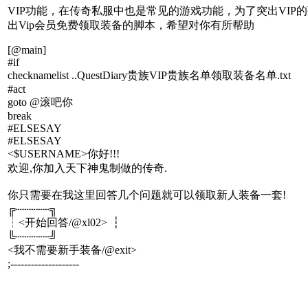
VIP功能，在传奇私服中也是常见的游戏功能，为了突出VIP
出Vip会员免费领取装备的脚本，希望对你有所帮助
[@main]
#if
checknamelist ..QuestDiary贵族VIP贵族名单领取装备名单.txt
#act
goto @滚吧你
break
#ELSESAY
#ELSESAY
<$USERNAME>你好!!!
欢迎,你加入天下神鬼制做的传奇.
你只需要在我这里回答几个问题就可以领取新人装备一套!
╔┄┄┄┄┄╗
┆<开始回答/@xl02> ┆
╚┄┄┄┄┄╝
<我不需要新手装备/@exit>
;--------------------