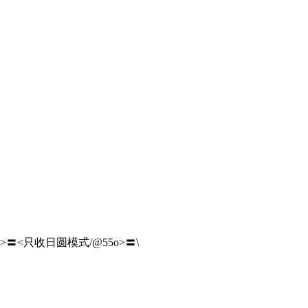
o>〓<只收日圆模式/@55o>〓\