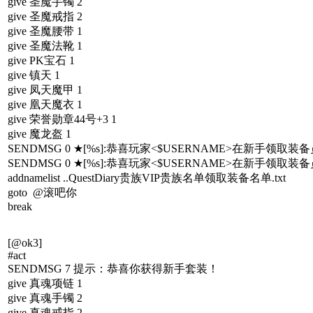
give 圣魔手镯 2
give 圣魔戒指 2
give 圣魔腰带 1
give 圣魔法靴 1
give PK宝石 1
give 镇天 1
give 凤天魔甲 1
give 凰天魔衣 1
give 荣誉勋章44号+3 1
give 魔龙盔 1
SENDMSG 0 ★[%s]:恭喜玩家<$USERNAME>在新手领
SENDMSG 0 ★[%s]:恭喜玩家<$USERNAME>在新手领
addnamelist ..QuestDiary贵族VIP贵族名单领取装备名单.txt
goto @滚吧你
break
[@ok3]
#act
SENDMSG 7 提示：恭喜你获得新手套装！
give 真魂项链 1
give 真魂手镯 2
give 真魂戒指 2