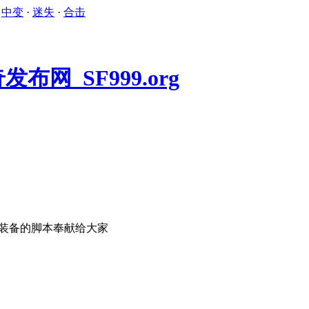
·
中变
·
迷失
·
合击
新手装备的脚本奉献给大家