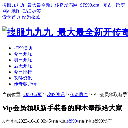
搜服九九九_最大最全新开传奇发布网_SF999.org
·
复古
·
微变
网站地图
|
TAG标签
设为首页
设为收藏
sf999首页
今日开服
明日开服
后天开服
今日排行
攻略资讯
传奇客户端
当前位置:
sf999首页
>
攻略资讯
>
传奇脚本
> Vip会员领取
Vip会员领取新手装备的脚本奉献给大家
2023-10-18 00:45
sf999
sf999发布
发布时间:
攻略来源:
攻略作者: