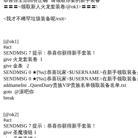
恭喜你全部回答正确``请领取你要的新手装备
〓〓〓<领取新人火龙套装卷/@ok1>〓〓〓\
<我才不稀罕垃圾装备呢/exit>
[@ok1]
#act
SENDMSG 7 提示：恭喜你获得新手套装！
give 火龙套装卷 1
give 金条 2
SENDMSG 0 ★[%s]:恭喜玩家<$USERNAME>在新手领
SENDMSG 0 ★[%s]:恭喜玩家<$USERNAME>在新手领
addnamelist ..QuestDiary贵族VIP贵族名单领取装备名单.txt
goto @滚吧你
break
[@ok2]
#act
SENDMSG 7 提示：恭喜你获得新手套装！
give 圣魔项链 1