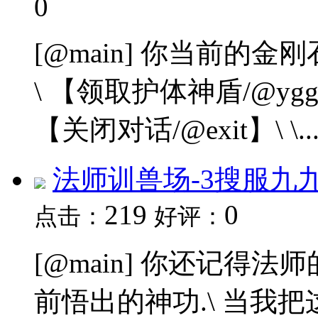
0
[@main] 你当前的金刚
\ 【领取护体神盾/@ygg】
【关闭对话/@exit】\ \..
法师训兽场-3搜服九
219
0
点击：
好评：
[@main] 你还记得
前悟出的神功.\ 当我