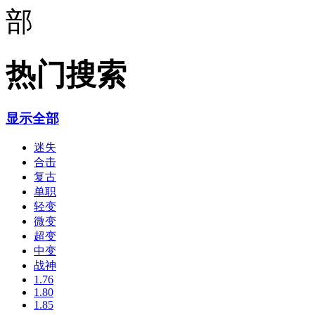
热门搜索
显示全部
迷失
合击
复古
单职
轻变
微变
超变
中变
战神
1.76
1.80
1.85