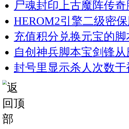
尸魂封印上古魔阵传奇
HEROM2引擎二级密
充值积分兑换元宝的脚
自创神兵脚本宝剑锋从
封号里显示杀人次数于