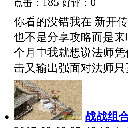
185
0
点击：
好评：
你看的没错我在 新开
也不是分享攻略而是来
个月中我就想说法师凭
击又输出强面对法师只要.
战战组