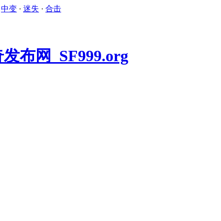
·
中变
·
迷失
·
合击