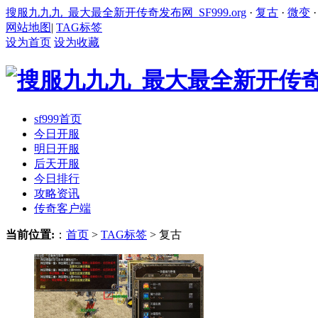
搜服九九九_最大最全新开传奇发布网_SF999.org
·
复古
·
微变
网站地图
|
TAG标签
设为首页
设为收藏
sf999首页
今日开服
明日开服
后天开服
今日排行
攻略资讯
传奇客户端
当前位置:
：
首页
>
TAG标签
> 复古