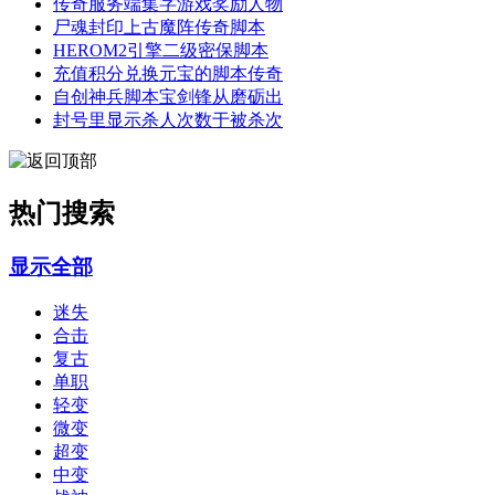
传奇服务端集字游戏奖励人物
尸魂封印上古魔阵传奇脚本
HEROM2引擎二级密保脚本
充值积分兑换元宝的脚本传奇
自创神兵脚本宝剑锋从磨砺出
封号里显示杀人次数于被杀次
热门搜索
显示全部
迷失
合击
复古
单职
轻变
微变
超变
中变