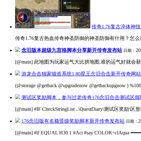
传奇1.76复古淬体神
传奇1.76复古热血传奇神圣防御的神圣防御有什用？怎么领
念旧版本超级九宫格脚本分享新开传奇发布站
20
日期：
[@main] 此地图为玩家运气大比拼地图,谁的运气好就会获
游龙合击独家锻造系统1.80星王念旧合击新开传奇网站
(@storage @getback @upgradenow @getbackupgnow )
测试区奖励脚本，参与过老传奇176念旧合击测试区领
[@main] #IF CheckStringList ..\QuestDiary\测试区
176念旧版有名额晋级奖励脚本新开传奇发布站
2
日期：
[@main] #if EQUAL H30 1 #Act #say COLOR=