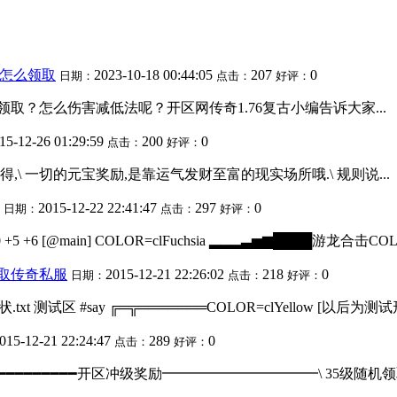
技怎么领取
2023-10-18 00:44:05
207
0
日期：
点击：
好评：
取？怎么伤害减低法呢？开区网传奇1.76复古小编告诉大家...
15-12-26 01:29:59
200
0
点击：
好评：
得,\ 一切的元宝奖励,是靠运气发财至富的现实场所哦.\ 规则说...
2015-12-22 22:41:47
297
0
日期：
点击：
好评：
 %100 +5 +6 [@main] COLOR=clFuchsia ▂▂▂▃▅▆████游龙合击COLO
取传奇私服
2015-12-21 22:26:02
218
0
日期：
点击：
好评：
奖励\区形状.txt 测试区 #say ╔═╦═══════COLOR=clYellow [以后为测试
015-12-21 22:24:47
289
0
点击：
好评：
clAqua ━━━━━━━━━━━━开区冲级奖励━━━━━━━━━━━\ 35级随机领取