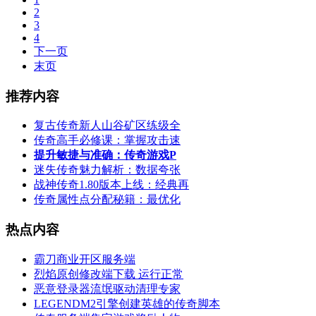
2
3
4
下一页
末页
推荐内容
复古传奇新人山谷矿区练级全
传奇高手必修课：掌握攻击速
提升敏捷与准确：传奇游戏P
迷失传奇魅力解析：数据夸张
战神传奇1.80版本上线：经典再
传奇属性点分配秘籍：最优化
热点内容
霸刀商业开区服务端
烈焰原创修改端下载 运行正常
恶意登录器流氓驱动清理专家
LEGENDM2引擎创建英雄的传奇脚本