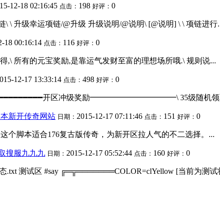
15-12-18 02:16:45
198
0
点击：
好评：
\ 升级幸运项链/@升级 升级说明/@说明\ [@说明] \ \ 项链进行..
2-18 00:16:14
116
0
点击：
好评：
得,\ 所有的元宝奖励,是靠运气发财至富的理想场所哦.\ 规则说...
015-12-17 13:33:14
498
0
点击：
好评：
clAqua ━━━━━━━━━━━━开区冲级奖励━━━━━━━━━━━\ 35级随机领取
脚本新开传奇网站
2015-12-17 07:11:46
151
0
日期：
点击：
好评：
这个脚本适合176复古版传奇，为新开区拉人气的不二选择。...
领取搜服九九九
2015-12-17 05:52:44
160
0
日期：
点击：
好评：
奖励\区状态.txt 测试区 #say ╔═╦═══════COLOR=clYellow [当前为测试