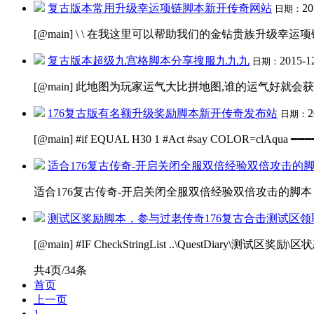
复古版本常用升级幸运项链脚本新开传奇网站
20
日期：
[@main] \ \ 在我这里可以帮助我们的金钻贵族升级幸运项链\ 
复古版本超级九宫格脚本分享搜服九九九
2015-1
日期：
[@main] 此地图为玩家运气大比拼地图,谁的运气好就会获
176复古版有名额升级奖励脚本新开传奇发布站
2
日期：
[@main] #if EQUAL H30 1 #Act #say COLOR=
适合176复古传奇-开启关闭全服双倍经验双倍攻击的
适合176复古传奇-开启关闭全服双倍经验双倍攻击的脚本 
测试区奖励脚本，参与过老传奇176复古合击测试区
[@main] #IF CheckStringList ..\QuestDiary\测试区
共4页/34条
首页
上一页
1