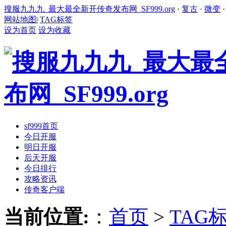
搜服九九九_最大最全新开传奇发布网_SF999.org
·
复古
·
微变
网站地图
|
TAG标签
设为首页
设为收藏
sf999首页
今日开服
明日开服
后天开服
今日排行
攻略资讯
传奇客户端
当前位置:
：
首页
>
TAG