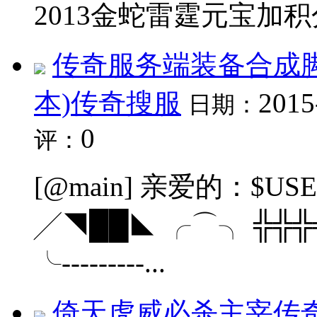
2013金蛇雷霆元宝加积
传奇服务端装备合成脚
本)传奇搜服
2015
日期：
0
评：
[@main] 亲爱的：$US
╱◥██◣ ╭⌒╮ ╬╬╬
╰---------...
倚天虎威必杀主宰传