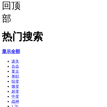
热门搜索
显示全部
迷失
合击
复古
单职
轻变
微变
超变
中变
战神
1.76