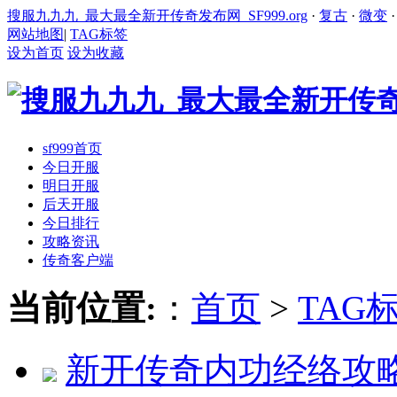
搜服九九九_最大最全新开传奇发布网_SF999.org
·
复古
·
微变
网站地图
|
TAG标签
设为首页
设为收藏
sf999首页
今日开服
明日开服
后天开服
今日排行
攻略资讯
传奇客户端
当前位置:
：
首页
>
TAG
新开传奇内功经络攻