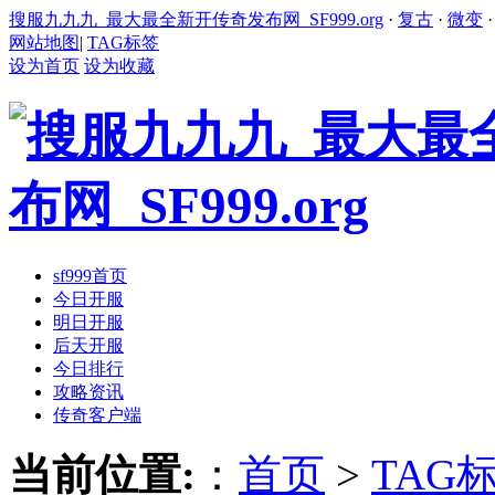
搜服九九九_最大最全新开传奇发布网_SF999.org
·
复古
·
微变
网站地图
|
TAG标签
设为首页
设为收藏
sf999首页
今日开服
明日开服
后天开服
今日排行
攻略资讯
传奇客户端
当前位置:
：
首页
>
TAG